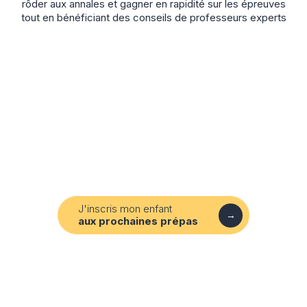
rôder aux annales et gagner en rapidité sur les épreuves
tout en bénéficiant des conseils de professeurs experts
Noël
Février
Matières
Question contemporaine (13h)
J'inscris mon enfant
Histoire (12h)
→
aux prochaines prépas
Matières
Anglais (4,5h)
Question contemporaine (13h)
Concours blancs (6h)
Histoire (12h)
Anglais (4,5h)
Concours blancs (6h)
Sites
À distance (sur Teams)