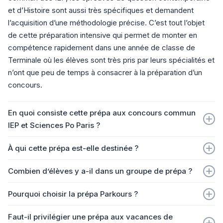
et d’Histoire sont aussi très spécifiques et demandent
l’acquisition d’une méthodologie précise. C’est tout l’objet
de cette préparation intensive qui permet de monter en
compétence rapidement dans une année de classe de
Terminale où les élèves sont très pris par leurs spécialités et
n’ont que peu de temps à consacrer à la préparation d’un
concours.
En quoi consiste cette prépa aux concours commun
IEP et Sciences Po Paris ?
Pour Sciences-Po Paris, la préparation permet un
À qui cette prépa est-elle destinée ?
entraînement complet pour l’épreuve orale sur les trois
Cette préparation est destinée à des élèves motivés qui
aspects dont elle est composée : présentation de soi,
Combien d’élèves y a-il dans un groupe de prépa ?
veulent gagner rapidement en aisance dans la méthodologie
analyse d’image ou de texte, projet intellectuel. Elle permet
Les groupes de prépa sont constitués de 12 à 15 élèves en
des épreuves et renforcer leur performance à l’oral mais
aussi de s’entraîner lors d’oraux blancs successifs et de se
Pourquoi choisir la prépa Parkours ?
moyenne.
aussi découvrir leur positionnement par rapport au groupe
renforcer avec des ateliers permettant d’apprendre à
Nous mobilisons des professeurs du meilleur niveau : ils
classe.
Faut-il privilégier une prépa aux vacances de
améliorer sa gestuelle et à contrer les tentatives de