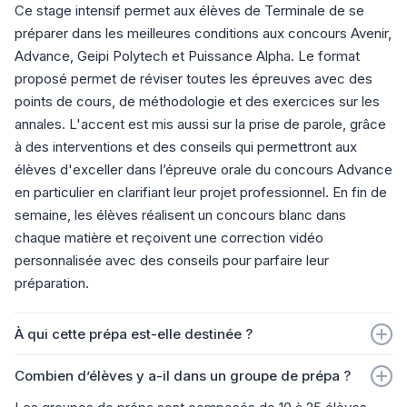
Ce stage intensif permet aux élèves de Terminale de se
de vivre une étape de préparation qui devient la norme en
préparer dans les meilleures conditions aux concours Avenir,
plus de se préparer dans les meilleures conditions !
Advance, Geipi Polytech et Puissance Alpha. Le format
proposé permet de réviser toutes les épreuves avec des
points de cours, de méthodologie et des exercices sur les
annales. L'accent est mis aussi sur la prise de parole, grâce
à des interventions et des conseils qui permettront aux
élèves d'exceller dans l’épreuve orale du concours Advance
en particulier en clarifiant leur projet professionnel. En fin de
semaine, les élèves réalisent un concours blanc dans
chaque matière et reçoivent une correction vidéo
personnalisée avec des conseils pour parfaire leur
préparation.
À qui cette prépa est-elle destinée ?
Cette prépa est destinée aux élèves de Terminale générale
Combien d’élèves y a-il dans un groupe de prépa ?
et technologique, pour guider ceux qui commencent leur