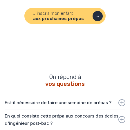
J'inscris mon enfant
→
aux prochaines prépas
On répond à
vos questions
Est-il nécessaire de faire une semaine de prépas ?
La semaine de prépa n’est pas un passage obligé pour
En quoi consiste cette prépa aux concours des écoles
préparer les concours mais la majorité des candidats
d'ingénieur post-bac ?
réalisent une semaine de prépa intensive. Cela permet donc